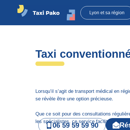
Lyon et sa région
Taxi
Pako
Taxi conventionné
Lorsqu’il s’agit de transport médical en rég
se révèle être une option précieuse.
Que ce soit pour des consultations régulièr
les spécialistes, ce service facilite grandem
Ré
06 59 59 59 90