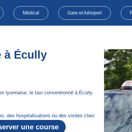
Médical
Gare et Aéroport
 à Écully
ion lyonnaise, le taxi conventionné à Écully
es, des hospitalisations ou des visites chez
ent la vie des patients.
server une course