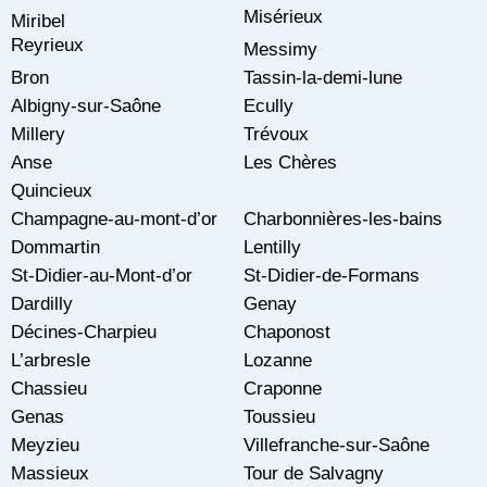
Misérieux
Miribel
Reyrieux
Messimy
Bron
Tassin-la-demi-lune
Albigny-sur-Saône
Ecully
Millery
Trévoux
Anse
Les Chères
Quincieux
Champagne-au-mont-d’or
Charbonnières-les-bains
Dommartin
Lentilly
St-Didier-au-Mont-d’or
St-Didier-de-Formans
Dardilly
Genay
Décines-Charpieu
Chaponost
L’arbresle
Lozanne
Chassieu
Craponne
Genas
Toussieu
Meyzieu
Villefranche-sur-Saône
Massieux
Tour de Salvagny