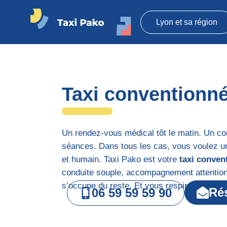
Lyon et sa région
Taxi
Pako
Taxi conventionné
Un rendez-vous médical tôt le matin. Un con
séances. Dans tous les cas, vous voulez un
et humain. Taxi Pako est votre
taxi conven
conduite souple, accompagnement attentio
s’occupe du reste. Et vous respirez.
Ré
06 59 59 59 90