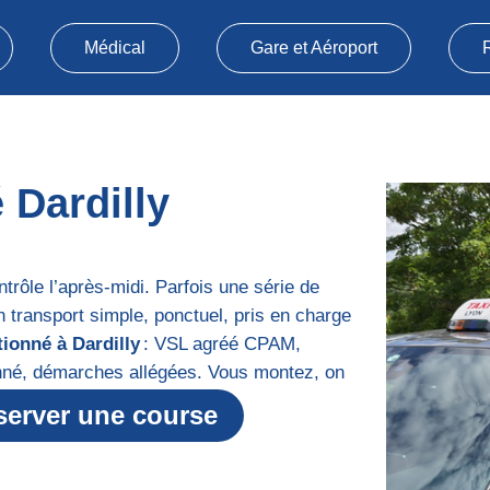
Médical
Gare et Aéroport
 Dardilly
trôle l’après-midi. Parfois une série de
 transport simple, ponctuel, pris en charge
tionné à Dardilly
: VSL agréé CPAM,
nné, démarches allégées. Vous montez, on
server une course