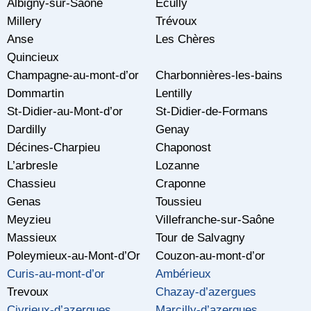
Albigny-sur-Saône
Ecully
Millery
Trévoux
Anse
Les Chères
Quincieux
Champagne-au-mont-d’or
Charbonnières-les-bains
Dommartin
Lentilly
St-Didier-au-Mont-d’or
St-Didier-de-Formans
Dardilly
Genay
Décines-Charpieu
Chaponost
L’arbresle
Lozanne
Chassieu
Craponne
Genas
Toussieu
Meyzieu
Villefranche-sur-Saône
Massieux
Tour de Salvagny
Poleymieux-au-Mont-d’Or
Couzon-au-mont-d’or
Curis-au-mont-d’or
Ambérieux
Trevoux
Chazay-d’azergues
Civrieux-d’azergues
Marcilly-d’azergues