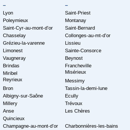
–
–
Lyon
Saint-Priest
Poleymieux
Montanay
Saint-Cyr-au-mont-d’or
Saint-Bernard
Chasselay
Collonges-au-mt-d’or
Grézieu-la-varenne
Lissieu
Limonest
Sainte-Consorce
Vaugneray
Beynost
Brindas
Francheville
Misérieux
Miribel
Reyrieux
Messimy
Bron
Tassin-la-demi-lune
Albigny-sur-Saône
Ecully
Millery
Trévoux
Anse
Les Chères
Quincieux
Champagne-au-mont-d’or
Charbonnières-les-bains