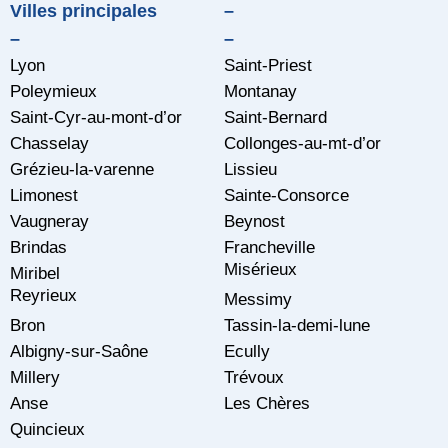
Villes principales
–
–
–
Lyon
Saint-Priest
Poleymieux
Montanay
Saint-Cyr-au-mont-d’or
Saint-Bernard
Chasselay
Collonges-au-mt-d’or
Grézieu-la-varenne
Lissieu
Limonest
Sainte-Consorce
Vaugneray
Beynost
Brindas
Francheville
Misérieux
Miribel
Reyrieux
Messimy
Bron
Tassin-la-demi-lune
Albigny-sur-Saône
Ecully
Millery
Trévoux
Anse
Les Chères
Quincieux