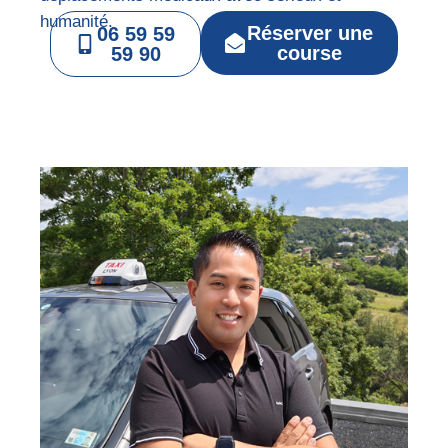
humanité.
Réserver une
06 59 59
course
59 90