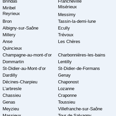
Brindas
Francheville
Misérieux
Miribel
Reyrieux
Messimy
Bron
Tassin-la-demi-lune
Albigny-sur-Saône
Ecully
Millery
Trévoux
Anse
Les Chères
Quincieux
Champagne-au-mont-d’or
Charbonnières-les-bains
Dommartin
Lentilly
St-Didier-au-Mont-d’or
St-Didier-de-Formans
Dardilly
Genay
Décines-Charpieu
Chaponost
L’arbresle
Lozanne
Chassieu
Craponne
Genas
Toussieu
Meyzieu
Villefranche-sur-Saône
Massieux
Tour de Salvagny