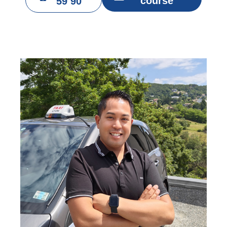
course
59 90